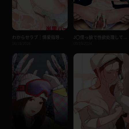
わからせラブ｜情爱指导调教[中国翻訳][无修正]
J〇侄っ娘で性欲处理している叔父です[中国翻訳][DL版]
06/19/2024
06/19/2024