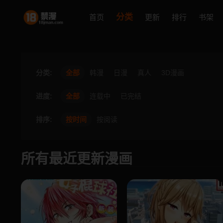
分类
首页
更新
排行
书架
分类:
全部
韩漫
日漫
真人
3D漫画
进度:
全部
连载中
已完结
排序:
按时间
按阅读
所有最近更新漫画