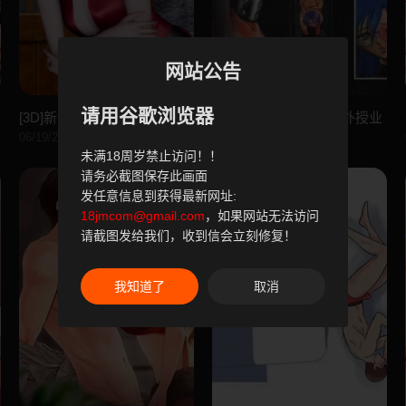
网站公告
请用谷歌浏览器
[3D]新年凌辱新妻筱雨
[毛野杨太郎]激しい课外授业
06/19/2024
06/19/2024
未满18周岁禁止访问！！
请务必截图保存此画面
发任意信息到获得最新网址:
18jmcom@gmail.com
，如果网站无法访问
请截图发给我们，收到信会立刻修复！
我知道了
取消