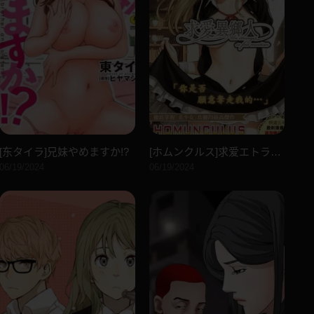
[东タイラ]兄妹やめますか!?
[ホムンクルス]求爱エトランゼ[中国翻訳][无修正][DL版]
06/19/2024
06/19/2024