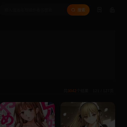
搜索
共
3042
个结果
121 / 127页