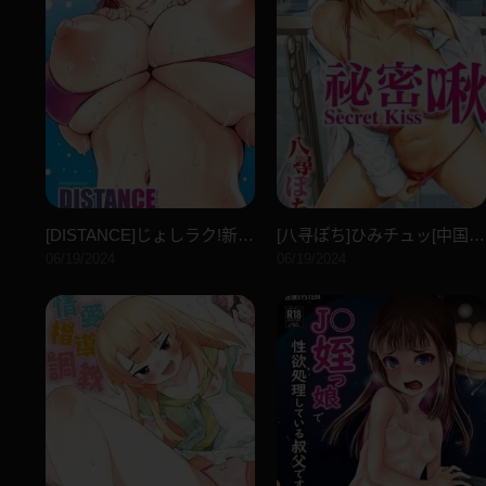
[DISTANCE]じょしラク!新装版[黑条修正][未来数位中文]
[八寻ぽち]ひみチュッ[中国翻訳][DL版]
06/19/2024
06/19/2024