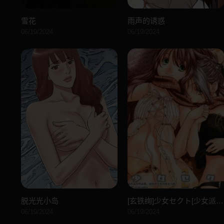
雪花
雨声的诱惑
06/19/2024
06/19/2024
脱光光小岛
[玄铁绚]少女セクト[少女派别]2
06/19/2024
06/19/2024