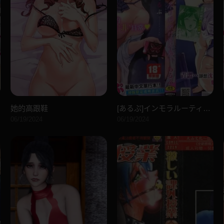
她的高跟鞋
[あるぷ]インモラルーティーン｜不道德例行性行为[中国翻訳][无修正]
06/19/2024
06/19/2024