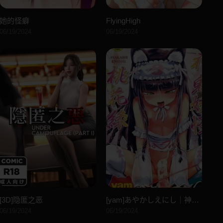
她的怪癖
FlyingHigh
06/19/2024
06/19/2024
[3D]隐匿之恶
[yam]あやかしえにし｜神鬼妖怪桃花缘[未来数位][DL版]
06/19/2024
06/19/2024