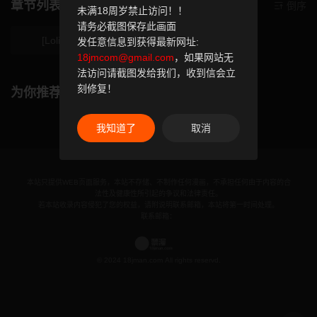
章节列表
倒序
未满18周岁禁止访问！！
请务必截图保存此画面
[Lolipoi
发任意信息到获得最新网址:
18jmcom@gmail.com
，如果网站无
法访问请截图发给我们，收到信会立
刻修复！
为你推荐
我知道了
取消
本站只提供WEB页面服务，本站不存储、不制作任何漫画，不承担任何由于内容的合
法性及健康性所引起的争议和法律责任。
若本站收录内容侵犯了您的权益，请附说明联系邮箱，本站将第一时间处理。
联系邮箱：
© 2024 18jman.com All rights reservd.