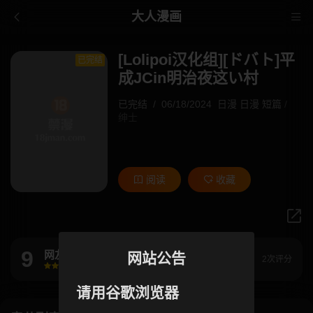
大人漫画
[Lolipoi汉化组][ドバト]平
已完结
成JCin明治夜这い村
已完结
/
06/18/2024
日漫
日漫
短篇
/
绅士
阅读
收藏
9
网友评分
网站公告
2次评分
很差
较差
还行
推荐
力荐
请用谷歌浏览器