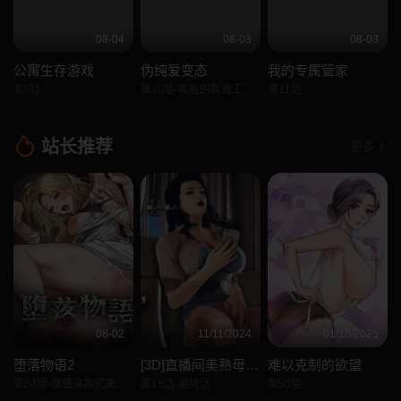
08-04
08-03
08-03
公寓生存游戏
伪纯爱变态
我的专属管家
第5話
第10話-萬能的新進工讀生
第11話
站长推荐
更多
08-02
11/11/2024
01/16/2025
堕落物语2
[3D]直播间美熟母的精彩性事
难以克制的欲望
第64話-徹底淪為完美的玩物
第15话-最终话
第50話