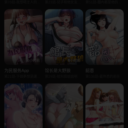
第70話-我想喝主人的牛奶♥
第23話-兒子和他女友的祕密
第51話-體內都是他的精液
6小时前
6小时前
6小时前
为民服务App
馆长是大野狼
韶恩
第21話-下個夢想是讓妳懷孕
第29話-就叫我姐姐吧
第106話-最熟悉的前任