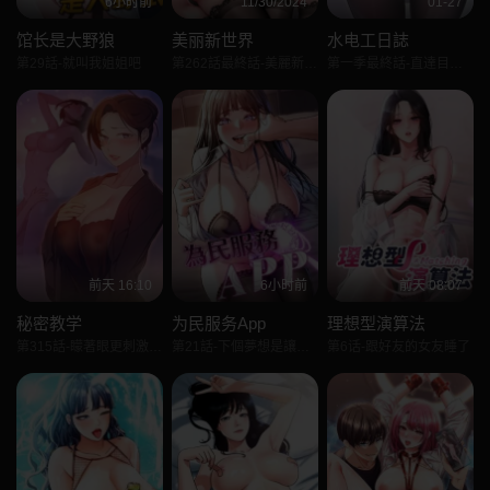
6小时前
11/30/2024
01-27
馆长是大野狼
美丽新世界
水电工日誌
第29話-就叫我姐姐吧
第262話最終話-美麗新世界
第一季最終話-直達目的地的絕頂高潮
前天 16:10
6小时前
前天 08:07
秘密教学
为民服务App
理想型演算法
第315話-矇著眼更刺激了!
第21話-下個夢想是讓妳懷孕
第6话-跟好友的女友睡了