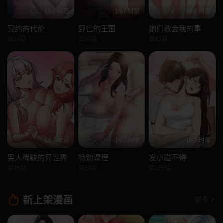
16小时前
16小时前
16小时前
契约的代价
野兽的王国
她们教会我的事
第34話
第33話
第42話
16小时前
16小时前
16小时前
男人稀缺的异世界
特别课程
发小碰不得
第45話
第24話
第128話
新上架漫画
更多