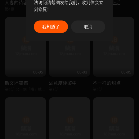
人妻的待客之道
和正妹们的语言交换
当时间静止后
法访问请截图发给我们，收到信会立
刻修复！
第4話
第3話
第5話
我知道了
取消
08-05
08-03
08-05
斯文坏猫猫
满意度评鉴中
不一样的甜点
第9話-另一個「嘴」就吃得下了
第7話
第9話