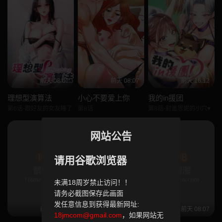
前天 08:07
前天 08:07
前天 16:12
理想型演算法
小心不要爱上你
我的in援团
第6话-跟好友的女友睡了
第8话
第8話-射進恩妮的小穴♥
网站公告
请用谷歌浏览器
未满18周岁禁止访问！！
请务必截图保存此画面
发任意信息到获得最新网址:
前天 08:07
前天 08:07
前天 08:07
18jmcom@gmail.com
，如果网站无