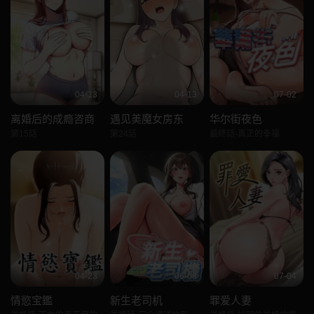
04-13
04-13
07-02
离婚后的成瘾咨商
遇见美魔女房东
华尔街夜色
第15話
第24話
最終話-真正的幸福
04-23
06-08
07-04
情慾宝鑑
新生老司机
罪爱人妻