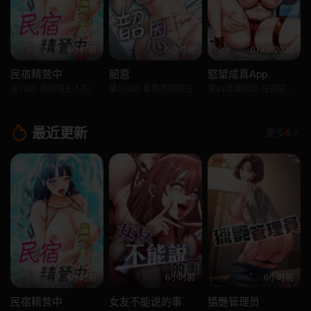
6小时前
6小时前
07/08/2024
民宿精营中
韶恩
慾望成真App
第70話-我想喝主人的牛奶♥
第106話-最熟悉的前任
第81話最終話-任務完成!成立理想的傢庭
最近更新
更多
6
6小时前
6小时前
6小时前
民宿精营中
女友不能说的事
猎艷管理员