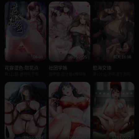
08-05
06/15/2025
前天 16:08
花容湿色:取花点
社团学姊
慾海交锋
第112話-香丹的下場
最終話-白佳貞&陳鈺琳要不要和我共組家庭?♥
第101話-必須活下去的理由
09/10/2024
06/22/2024
12/01/2025