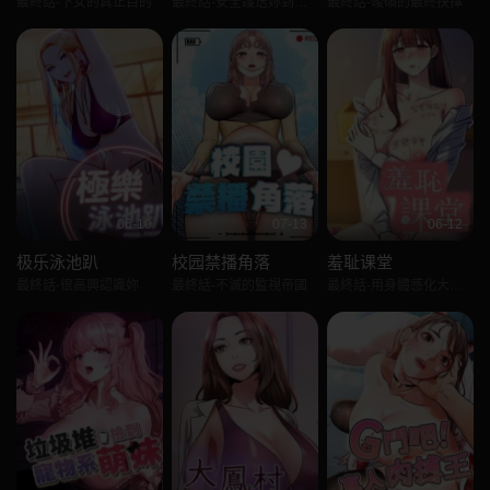
最終話-下女的真正目的
最終話-安全護送妳到終點
最終話-竣碩的最終抉擇
06-10
07-13
06-12
极乐泳池趴
校园禁播角落
羞耻课堂
最終話-很高興認識妳
最終話-不滅的監視帝國
最終話-用身體感化大眾的萬人迷老師