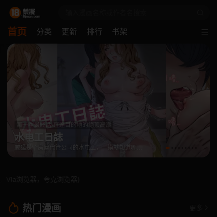
首页
分类
更新
排行
书架
最終話-跨越時空，比翼雙飛
命运:贞洁慾女
览器，夸克浏览器)
热门漫画
更多