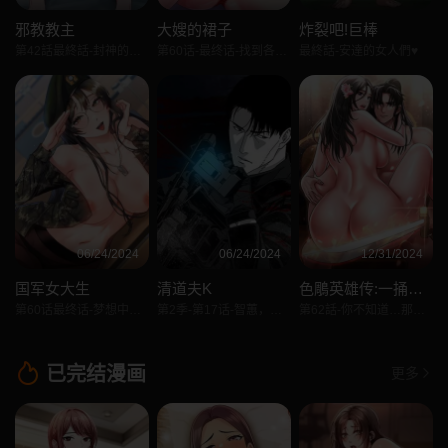
邪教教主
大嫂的裙子
炸裂吧!巨棒
第42話最終話-封神的教主
第60话-最终话-找到各自的幸福
最終話-安達的女人們♥
06/24/2024
06/24/2024
12/31/2024
国军女大生
清道夫K
色鵰英雄传:一捅天下
第60话最终话-梦想中的女大生后宫
第2季-第17话-智蕙，老爸马上就去救妳
第62話-你不知道…那樣會懷孕嗎?
已完结漫画
更多