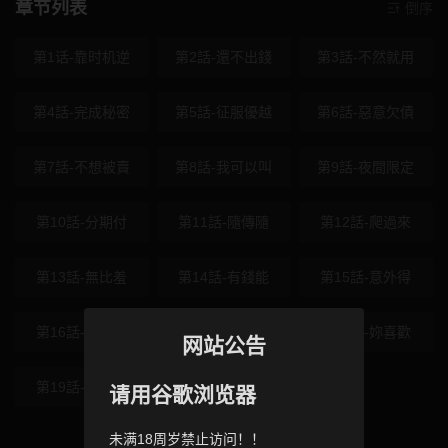
章节列表
倒序
第1话-靠时机逆
第2話-還不出錢
第3話-不然就用
第4話-完成秘密
第5話-征服優越
第6話-惡意欠債
第7話-不想被賣
第8話-我可以叫
第9話-夜間限定
第10話-分期付
第11話-隨傳隨
第12話-爬過來
第13話-無比羞
第14話-有錢能
第15話-意外得
第16話-公開上
第17話-被摸幾
第18話-妳喜歡
网站公告
第19話-與惡魔
请用谷歌浏览器
未满18周岁禁止访问！！