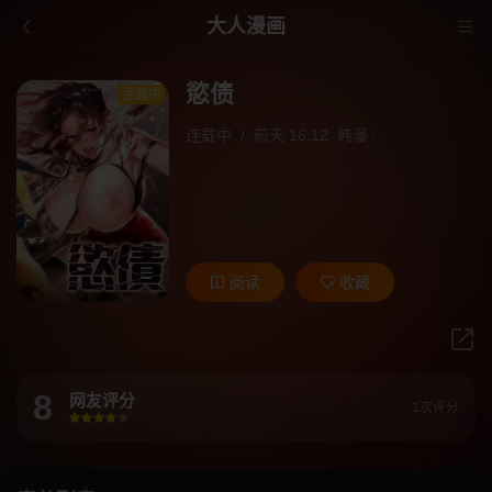
大人漫画
慾债
连载中
连载中
/
前天 16:12
韩漫
/
阅读
收藏
8
网友评分
1次评分
很差
较差
还行
推荐
力荐