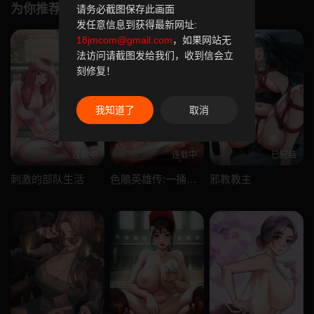
为你推荐
请务必截图保存此画面
发任意信息到获得最新网址:
18jmcom@gmail.com
，如果网站无
法访问请截图发给我们，收到信会立
刻修复！
我知道了
取消
连载中
连载中
已完结
刺激的部队生活
色鵰英雄传:一捅天下
邪教教主