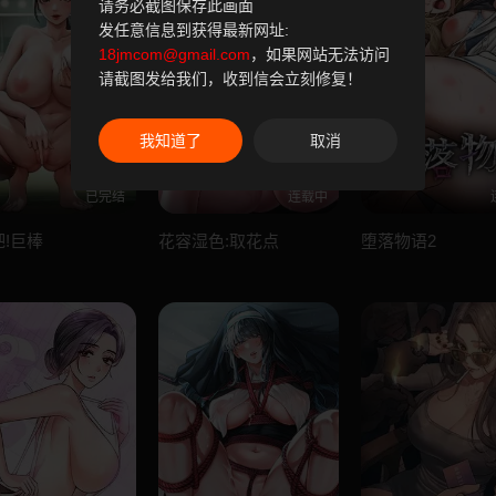
请务必截图保存此画面
发任意信息到获得最新网址:
18jmcom@gmail.com
，如果网站无法访问
请截图发给我们，收到信会立刻修复！
我知道了
取消
已完结
连载中
!巨棒
花容湿色:取花点
堕落物语2