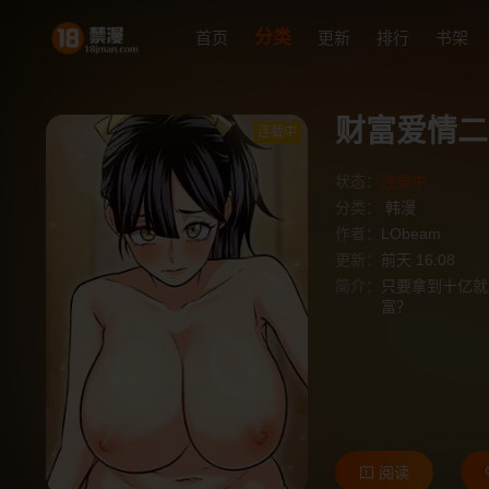
分类
首页
更新
排行
书架
财富爱情二
连载中
状态：
连载中
分类：
韩漫
作者：
LObeam
更新：
前天 16:08
简介：
只要拿到十亿就
富？
阅读