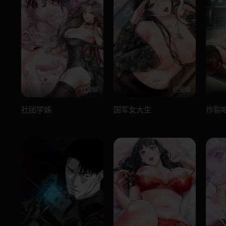
已完结
已完结
社团学姊
国军女大生
炸裂吧