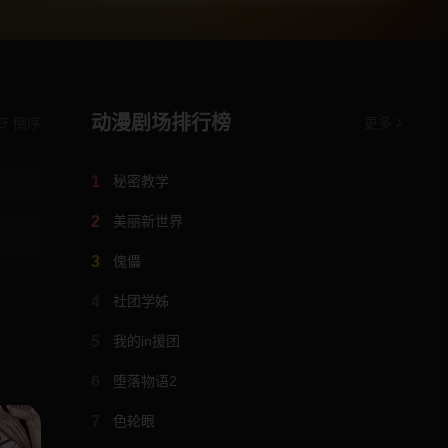
动漫剧场排行榜
倒序
更多
1
秘密教学
2
美丽新世界
3
傀儡
4
社团学姊
5
我的in援团
6
堕落物语2
7
色轮眼