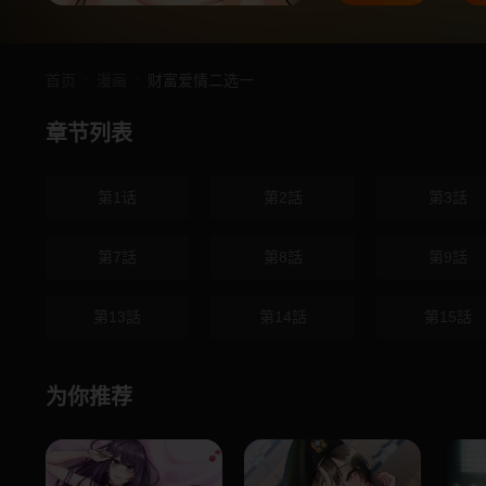
首页
漫画
财富爱情二选一
章节列表
第1话
第2話
第3話
第7話
第8話
第9話
第13話
第14話
第15話
为你推荐