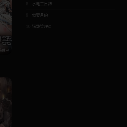
8
水电工日誌
9
借妻条约
10
猎艷管理员
连载中