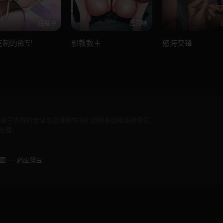
连载中
已完结
克制的欲望
邪教教主
慾海交锋
何由于内容的合法性及健康性所引起的争议和法律责任。
处理。
图
—
必应爬虫