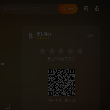
搜索
8
网友评分
1次评分
很差
较差
还行
推荐
力荐
我也要给漫画打分
抱财
扫一扫用手机访问