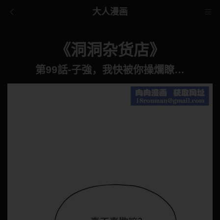
大人漫画
《洞洞杂货店》
第99話-子強，我快被你操爛瞭…