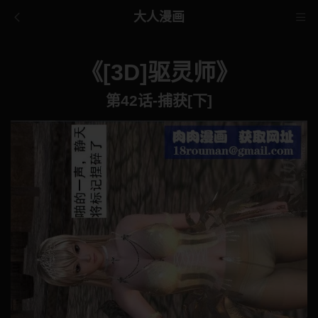
大人漫画
《[3D]驱灵师》
第42话-捕获[下]