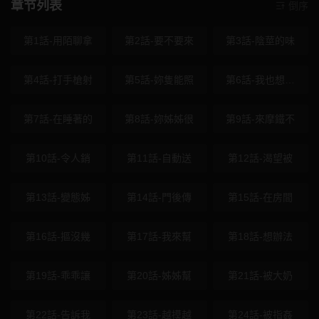
章节列表
倒序
第1話-用陌聊拿
第2話-要不要來
第3話-陰莖的味
第4話-打手槍射
第5話-妳隻能照
第6話-我也想…
第7話-在睡著的
第8話-妳姊姊很
第9話-來摩鐵不
第10話-令人銷
第11話-自動送
第12話-渴望被
第13話-變態姊
第14話-門後傳
第15話-在房間
第16話-摳沒幾
第17話-我來幫
第18話-想辦法
第19話-乖乖讓
第20話-姊姊幫
第21話-被大奶
第22話-告訴我
第23話-越摸越
第24話-被指姦