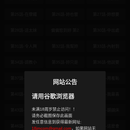
第25話-在摩鐵
第26話-妳也嘗
第27話-妳想要
第28話-這太妹
偏偏慾到妳 第2
第30話-中出處
第31話-令人興
第32話-我幫妳
第33話-內射到
第34話-調教小
第35話-妳只是
第36話-他說要
第37話-誰的鮑
第38話-為什麼
第39話-用羞恥
网站公告
第40話-妳是我
第41話-可口的
第42話-我最喜
请用谷歌浏览器
未满18周岁禁止访问！！
第43話-我已經
第44話-接收你
第45話-覬覦床
请务必截图保存此画面
发任意信息到获得最新网址:
第46話-妳得排
第47話-妳女兒
第48話-這麼會
18jmcom@gmail.com
，如果网站无