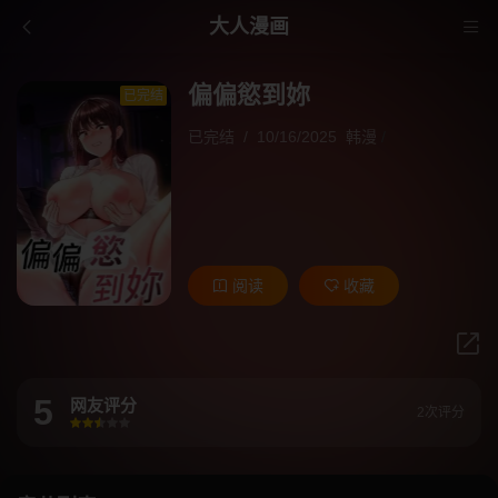
大人漫画
偏偏慾到妳
已完结
已完结
/
10/16/2025
韩漫
/
阅读
收藏
5
网友评分
2次评分
很差
较差
还行
推荐
力荐