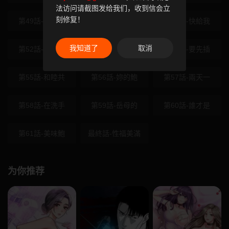
法访问请截图发给我们，收到信会立
刻修复！
第49話-阿姨妳
第50話-餵飽阿
第51話-快給我
我知道了
取消
第52話-敢說我
第53話-阿姨還
第54話-要先插
第55話-和睦共
第56話-妳的鮑
第57話-兩天一
第58話-在洗手
第59話-岳母的
第60話-誰才是
第61話-美味鮑
最終話-性福美滿
为你推荐