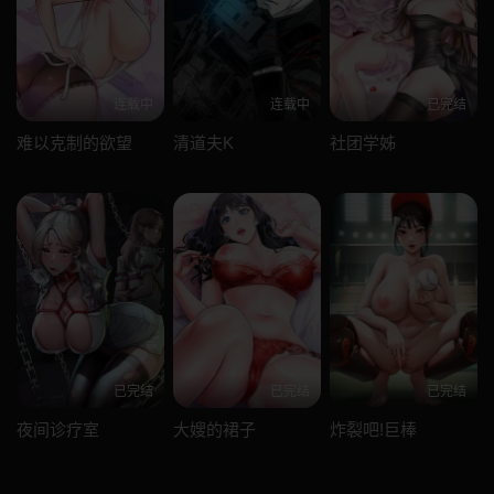
连载中
连载中
已完结
难以克制的欲望
清道夫K
社团学姊
已完结
已完结
已完结
夜间诊疗室
大嫂的裙子
炸裂吧!巨棒