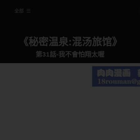
全部
《秘密温泉:混汤旅馆》
第31話-我不會怕翔太喔