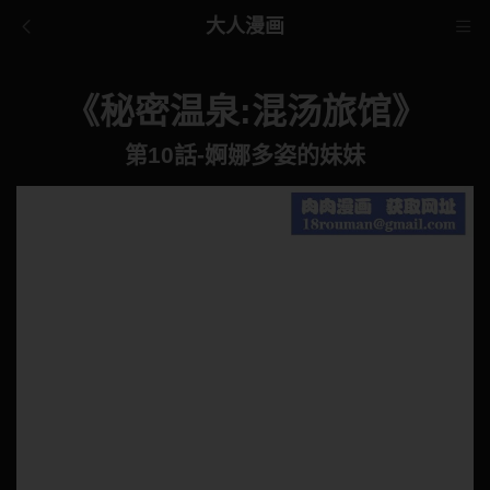
大人漫画
《秘密温泉:混汤旅馆》
第10話-婀娜多姿的妹妹