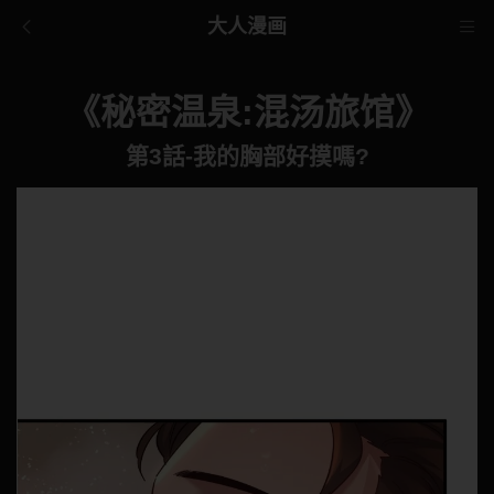
大人漫画
《秘密温泉:混汤旅馆》
第3話-我的胸部好摸嗎?