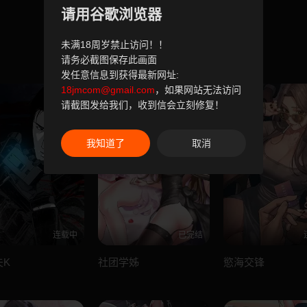
请用谷歌浏览器
未满18周岁禁止访问！！
请务必截图保存此画面
发任意信息到获得最新网址:
18jmcom@gmail.com
，如果网站无法访问
请截图发给我们，收到信会立刻修复！
我知道了
取消
连载中
已完结
夫K
社团学姊
慾海交锋