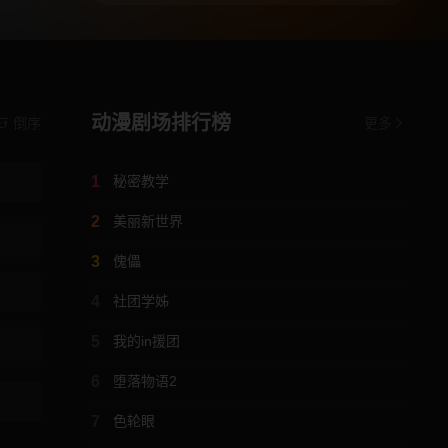
动漫剧场排行榜
倒序
更多
1
秘密教学
2
美丽新世界
3
傀儡
4
社团学姊
5
我的in援团
6
堕落物语2
7
色轮眼