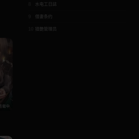
8
水电工日誌
9
借妻条约
10
猎艷管理员
连载中