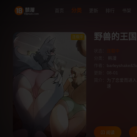
分类
首页
更新
排行
书架
野兽的王国
连载中
状态：
连载中
分类：
韩漫
作者：
barleyshake&Su
更新：
08-01
简介：
为了恋爱而进入
速
阅读