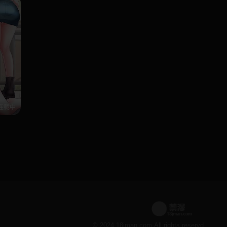
连载中
© 2024 18jman.com All rights reservd.