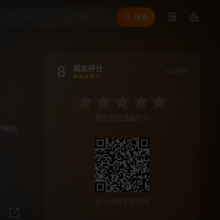
搜索
8
网友评分
5次评分
很差
较差
还行
推荐
力荐
我也要给漫画打分
不断加
扫一扫用手机访问