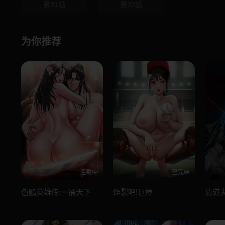
第31話
第32話
为你推荐
连载中
已完结
色鵰英雄传:一捅天下
炸裂吧!巨棒
清道