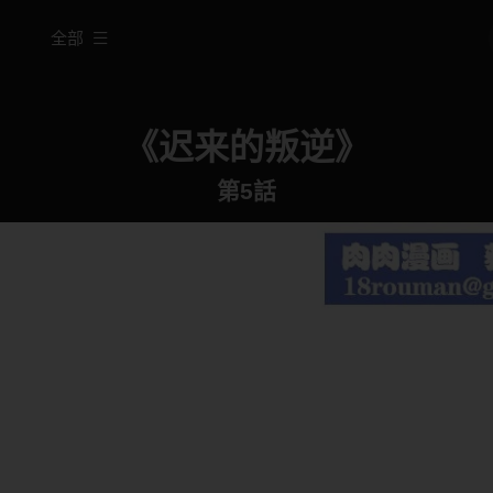
全部
《迟来的叛逆》
第5話