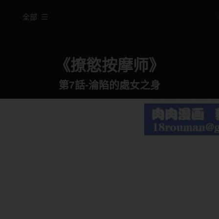
全部
《撩慾按摩师》
第7話-淪陷的處女之身